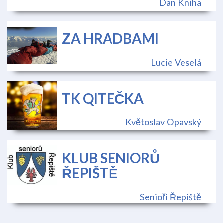
Dan Kniha
ZA HRADBAMI
Lucie Veselá
TK QITEČKA
Květoslav Opavský
KLUB SENIORŮ
ŘEPIŠTĚ
Senioři Řepiště